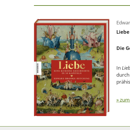
Edwar
Liebe
Die G
In
Lie
durch
prähis
» zum