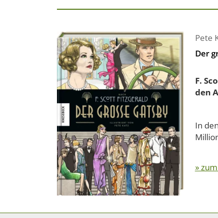
Pete 
Der g
F. Sc
den A
In de
Millio
» zum