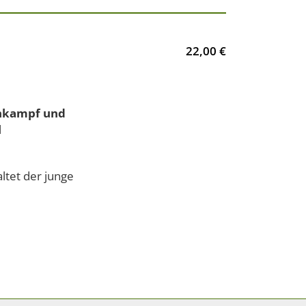
22,00 €
senkampf und
l
ltet der junge