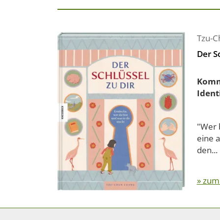
Tzu-C
Der Sc
Komm 
Ident
"Wer b
eine 
den...
» zum