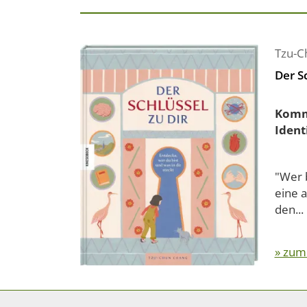
Tzu-C
Der Sc
Komm 
Ident
"Wer b
eine 
den...
» zum