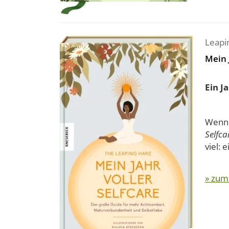
Leapi
Mein 
Ein J
Wenn d
Selfca
viel: 
» zum