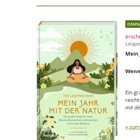
DEMN
ersch
Leapi
Mein 
Wenn 
Ein gr
reich
mit d
» zum