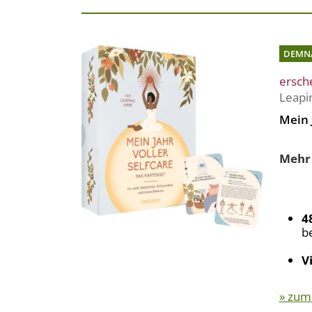
DEMN
ersch
Leapi
Mein 
Mehr 
4
b
V
» zum