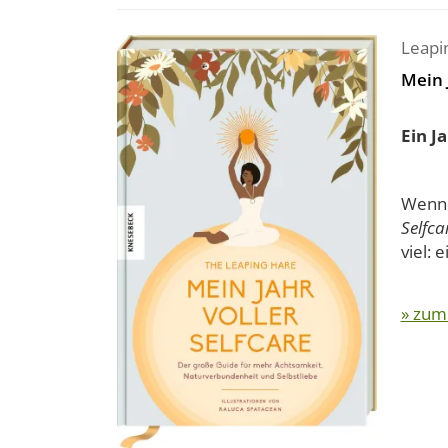
Leapi
Mein 
Ein J
Wenn d
Selfca
viel: 
» zum