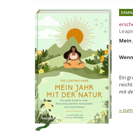
DEMN
ersch
Leapi
Mein 
Wenn 
Ein gr
reich
mit d
» zum