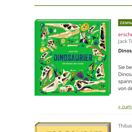
DEMN
ersch
Jack T
Dinos
Sie b
Dinosa
spann
von de
» zum
Thiba