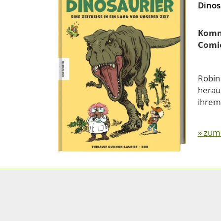
Dinos
Komm 
Comi
Robin
herau
ihrem 
» zum