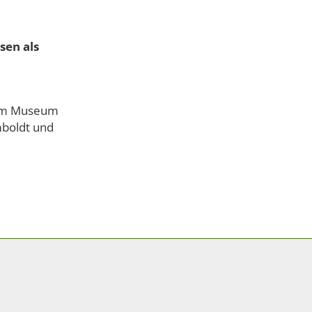
sen als
e im Museum
boldt und