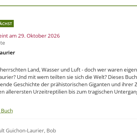
ÄCHST
eint am 29. Oktober 2026
ite
aurier
eherrschten Land, Wasser und Luft - doch wer waren eigent
urier? Und mit wem teilten sie sich die Welt? Dieses Buch
ende Geschichte der prähistorischen Giganten und ihrer Z
n allerersten Urzeitreptilien bis zum tragischen Untergang
 Buch
ult Guichon-Laurier
,
Bob