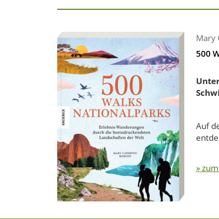
Mary 
500 W
Unter
Schwi
Auf d
entde
» zum