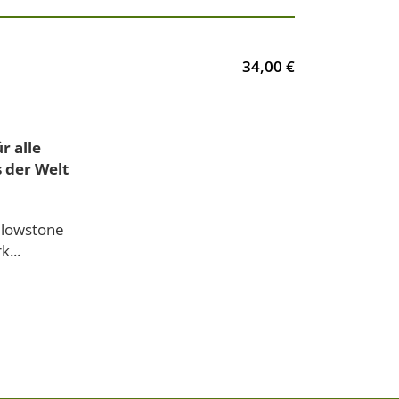
34,00 €
r alle
 der Welt
llowstone
...