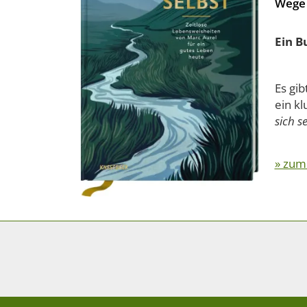
Wege 
Ein B
Es gib
ein k
sich s
» zum