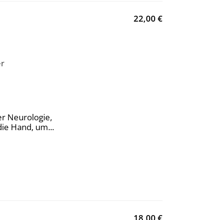
22,00 €
er
r Neurologie,
ie Hand, um...
18,00 €