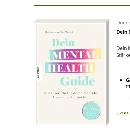
Domin
Dein 
Dein 
Stärke
G
m
...
» zum