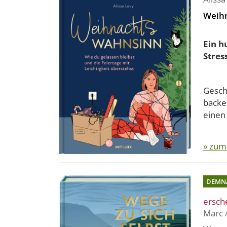
Weih
Ein h
Stress
Gesch
backen
einen 
» zum
DEMN
ersch
Marc 