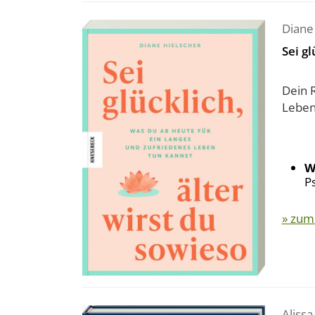
Diane
Sei gl
Dein 
Leben
W
P
» zum
Alissa