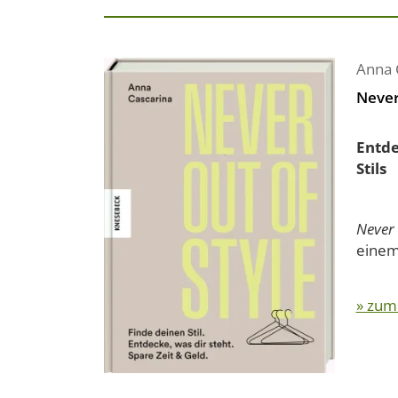
Anna 
Never
Entde
Stils
Never 
einem 
» zum