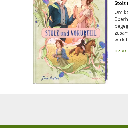
Stolz
Um ke
überhe
begegn
zusam
verlet
» zum