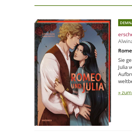
DEMN
ersch
Alwin
Romeo
Sie g
Julia 
Aufbr
weltb
» zum