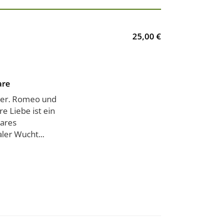
25,00 €
are
der. Romeo und
e Liebe ist ein
eares
er Wucht...