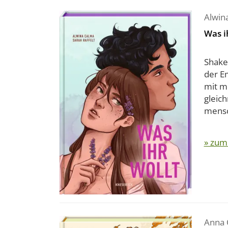
Alwin
Was i
Shake
der E
mit m
gleic
mensch
» zum
Anna 