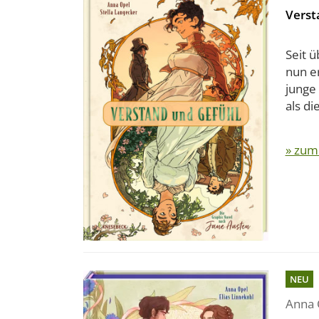
Verst
Seit ü
nun er
junge 
als di
» zum
NEU
Anna 