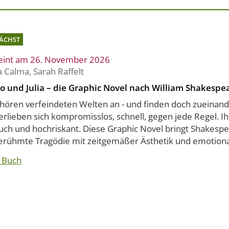
ÄCHST
eint am 26. November 2026
a Calma
,
Sarah Raffelt
 und Julia – die Graphic Novel nach William Shakespe
ehören verfeindeten Welten an - und finden doch zueinan
verlieben sich kompromisslos, schnell, gegen jede Regel. Ihr
uch und hochriskant. Diese Graphic Novel bringt Shakesp
erühmte Tragödie mit zeitgemäßer Ästhetik und emotional
 Buch