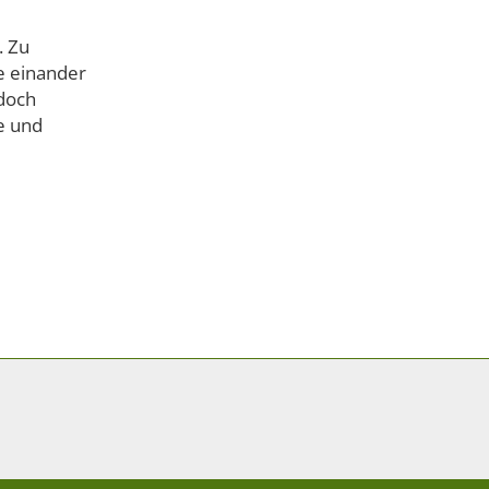
. Zu
ie einander
 doch
e und