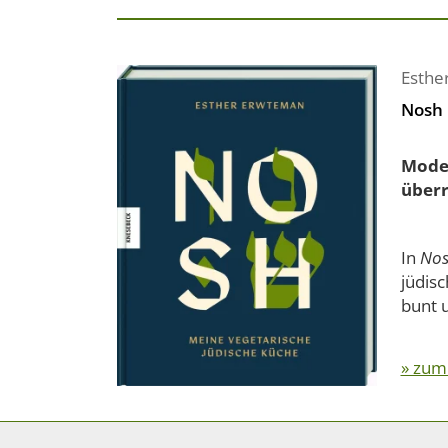
Esthe
Nosh
Moder
überr
In
No
jüdisc
bunt u
» zum