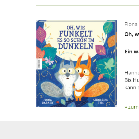
Fiona
Oh, w
Ein w
Hanno
Bis Hu
kann d
» zum