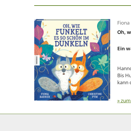
Fiona
Oh, w
Ein w
Hanno
Bis Hu
kann d
» zum