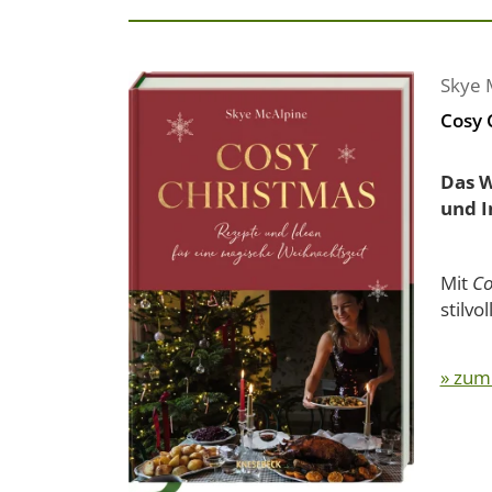
Skye 
Cosy 
Das W
und I
Mit
Co
stilvo
» zum