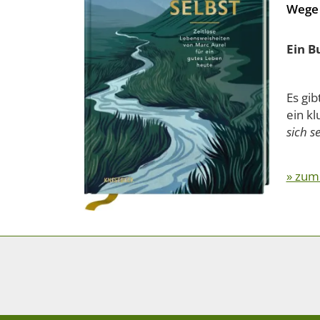
Wege 
Ein B
Es gib
ein k
sich s
» zum