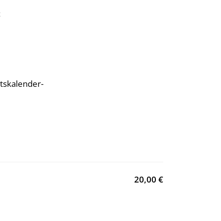
t
ntskalender-
20,00 €