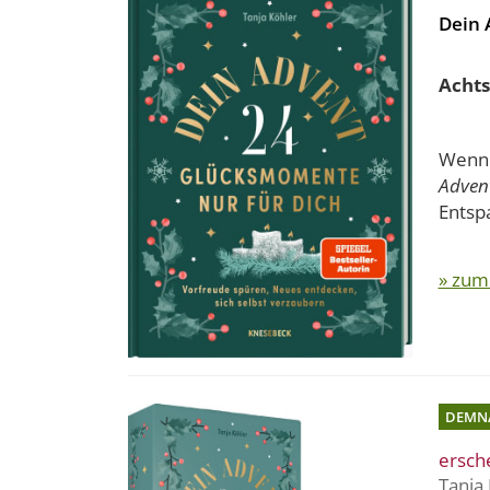
Dein 
Achts
Wenn 
Adven
Entspa
» zum
DEMN
ersch
Tanja