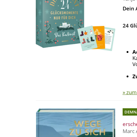
Dein 
24 Gl
A
K
V
Z
» zum
DEMN
ersch
Marc 