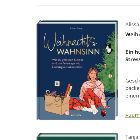
Alissa
Weih
Ein h
Stress
Gesch
backen
einen 
» zum
Tanja