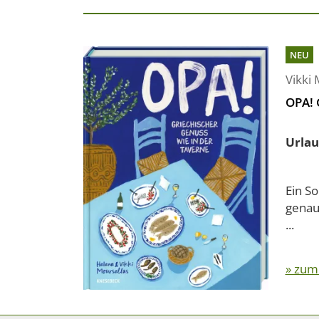
NEU
Vikki 
OPA! 
Urlau
Ein S
genau
...
» zum