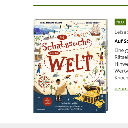
NEU
Leisa
Auf S
Eine 
Rätse
Hinwe
Wertv
Knoch
» zum