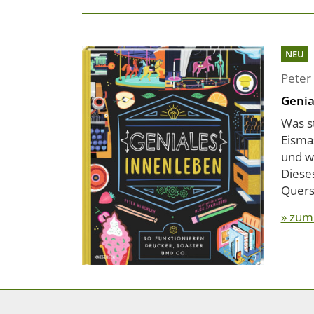
NEU
Peter
Genia
Was s
Eismas
und w
Diese
Quersc
» zum