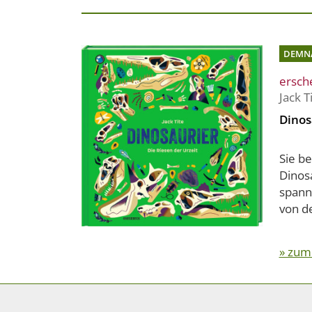
DEMN
ersch
Jack T
Dinos
Sie b
Dinosa
spann
von de
» zum