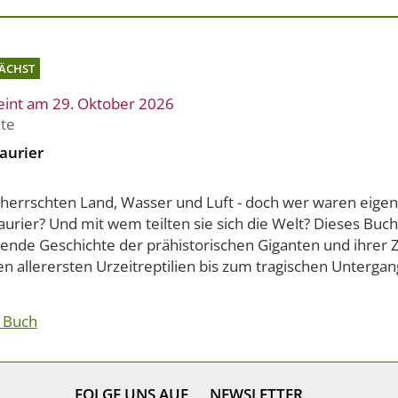
ÄCHST
eint am 29. Oktober 2026
ite
aurier
eherrschten Land, Wasser und Luft - doch wer waren eigent
urier? Und mit wem teilten sie sich die Welt? Dieses Buch
ende Geschichte der prähistorischen Giganten und ihrer Z
n allerersten Urzeitreptilien bis zum tragischen Untergang
 Buch
FOLGE UNS AUF
NEWSLETTER