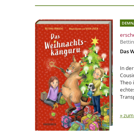
DEMN
ersch
Betti
Das 
In de
Cousi
Theo 
echte
Trans
» zum