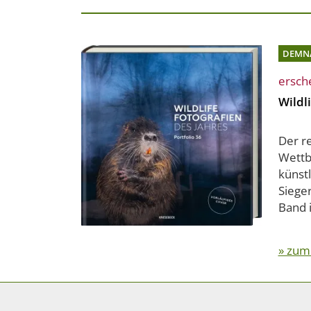
DEMN
ersch
Wildli
Der r
Wettb
künst
Siege
Band i
» zum