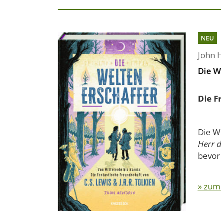
NEU
John 
Die W
Die F
Die W
Herr d
bevor 
» zum