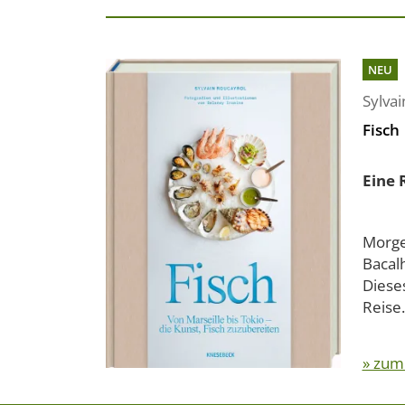
NEU
Sylva
Fisch
Eine 
Morgen
Bacal
Diese
Reise.
» zum