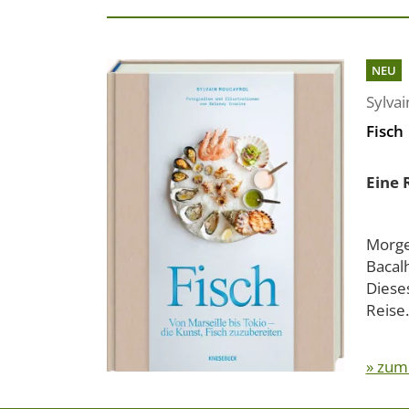
NEU
Sylva
Fisch
Eine 
Morgen
Bacal
Diese
Reise.
» zum