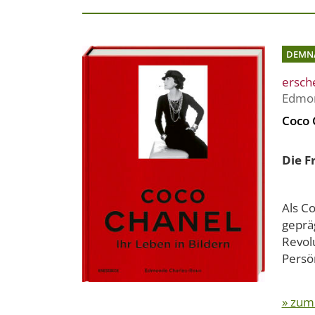
DEMN
ersch
Edmon
Coco 
Die F
Als Co
geprä
Revolu
Persön
» zum