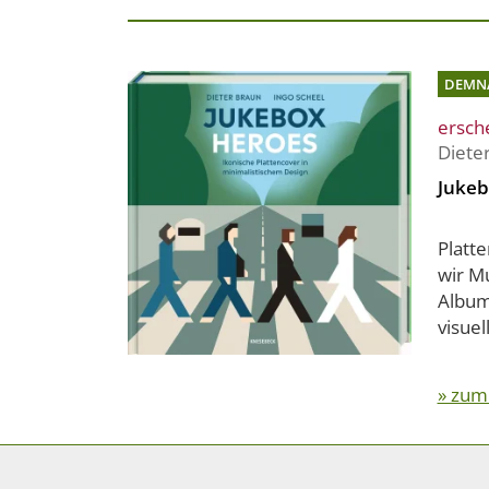
DEMN
ersch
Diete
Jukeb
Platte
wir M
Albumh
visuel
» zum