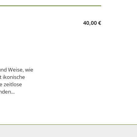
40,00 €
und Weise, wie
t ikonische
e zeitlose
nden...