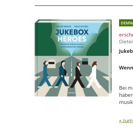
DEMN
ersch
Diete
Jukeb
Wenn 
Bei m
haben.
musik
» zum