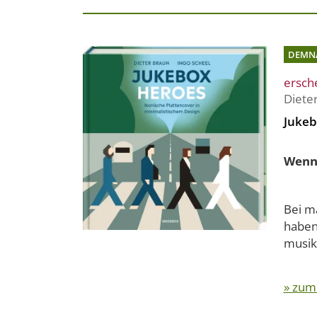
DEMN
ersch
Diete
Jukeb
Wenn 
Bei m
haben.
musik
» zum