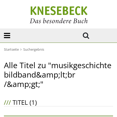
Startseite
Suchergebnis
Alle Titel zu "musikgeschichte
bildband&amp;lt;br
/&amp;gt;"
///
TITEL (1)