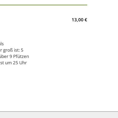
13,00 €
ls
 groß ist: 5
über 9 Pfützen
rst um 25 Uhr