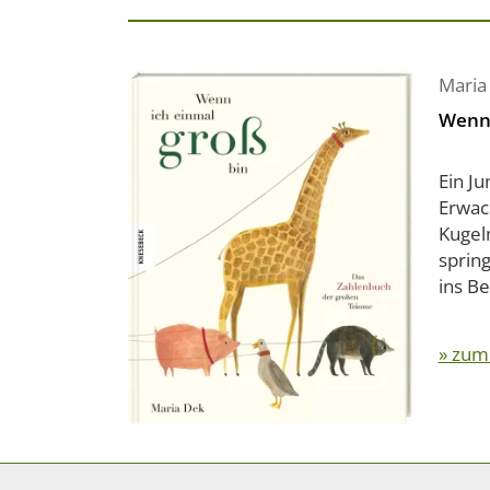
Maria
Wenn 
Ein J
Erwach
Kugel
sprin
ins Be
» zum