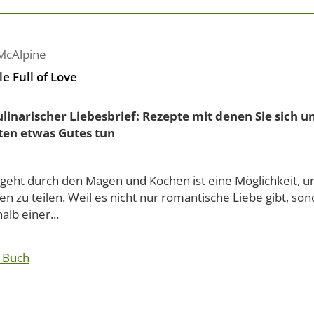
McAlpine
e Full of Love
ulinarischer Liebesbrief: Rezepte mit denen Sie sich u
ten etwas Gutes tun
 geht durch den Magen und Kochen ist eine Möglichkeit, u
n zu teilen. Weil es nicht nur romantische Liebe gibt, so
alb einer...
 Buch