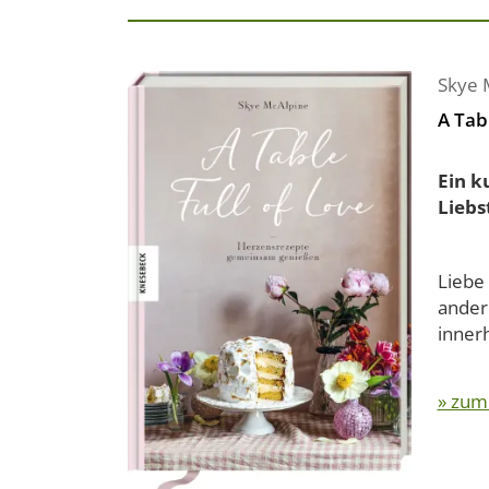
Skye 
A Tabl
Ein k
Liebs
Liebe
andere
innerh
» zum