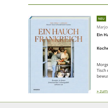
NEU
Marjor
Ein H
Koche
Morge
Tisch
bewus
» zum