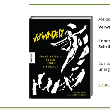
Alexa
Verw
Leben
Schri
Das Ur
unergr
» zum