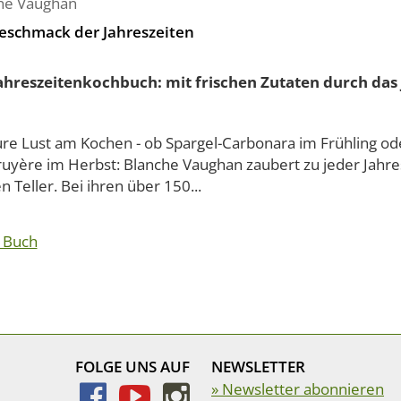
he Vaughan
eschmack der Jahreszeiten
ahreszeitenkochbuch: mit frischen Zutaten durch das 
ure Lust am Kochen - ob Spargel-Carbonara im Frühling o
ruyère im Herbst: Blanche Vaughan zaubert zu jeder Jahres
n Teller. Bei ihren über 150...
 Buch
FOLGE UNS AUF
NEWSLETTER
» Newsletter abonnieren