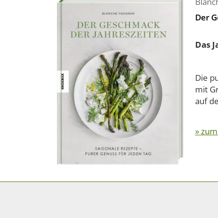
Blanc
Der G
Das J
Die p
mit G
auf de
» zum