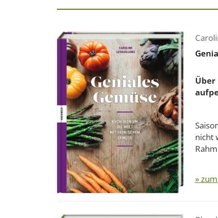
Caroli
Genia
Über 
aufp
Saiso
nicht
Rahmsp
» zum