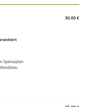
30,00 €
arantiert
m Speiseplan
llandaise,