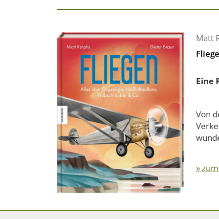
Matt 
Flieg
Eine 
Von d
Verke
wunder
» zum