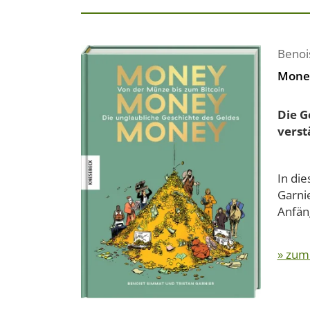
Benoi
Mone
Die G
verst
In di
Garni
Anfäng
» zum