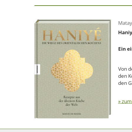
Matay
Haniy
Ein e
Von d
den K
den G
» zum