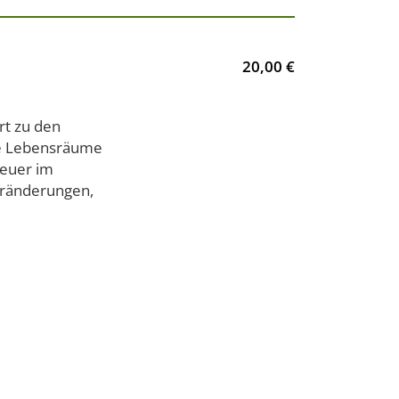
20,00 €
rt zu den
die Lebensräume
teuer im
eränderungen,