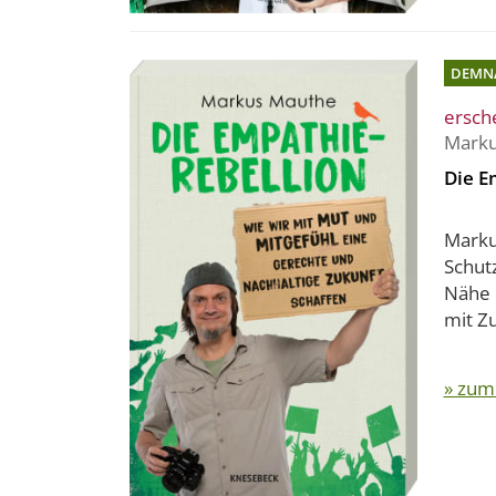
DEMN
ersch
Marku
Die E
Marku
Schut
Nähe 
mit Zu
» zum