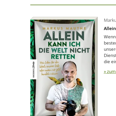
Marku
Allei
Wenn 
beste
unsere
Diens
die ein
» zum