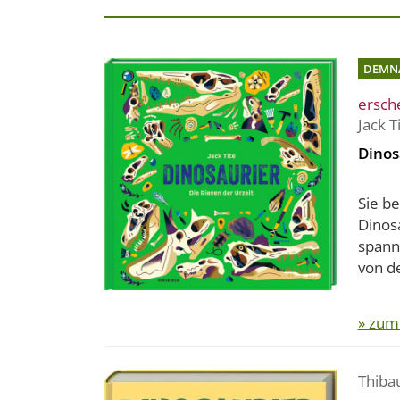
DEMN
ersch
Jack T
Dinos
Sie b
Dinosa
spann
von de
» zum
Thiba