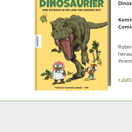
Dinos
Komm 
Comi
Robin
herau
ihrem 
» zum