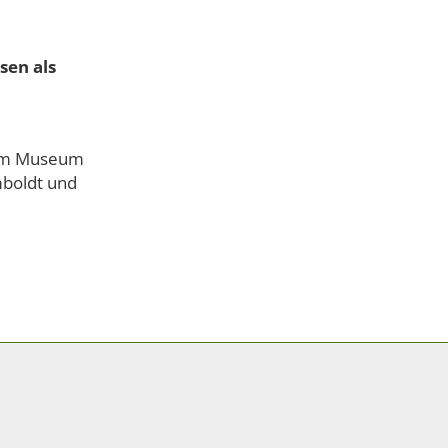
sen als
e im Museum
boldt und