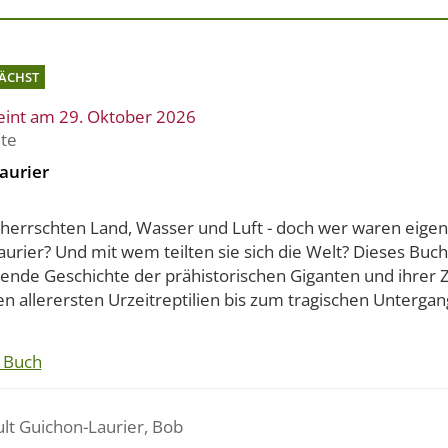
ÄCHST
eint am 29. Oktober 2026
ite
aurier
eherrschten Land, Wasser und Luft - doch wer waren eigent
urier? Und mit wem teilten sie sich die Welt? Dieses Buch
ende Geschichte der prähistorischen Giganten und ihrer Z
n allerersten Urzeitreptilien bis zum tragischen Untergang
 Buch
ult Guichon-Laurier
,
Bob