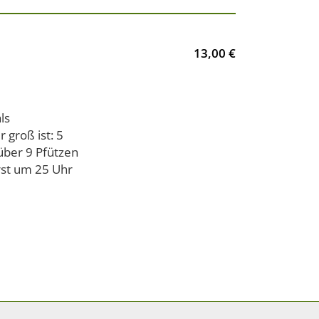
13,00 €
ls
 groß ist: 5
über 9 Pfützen
rst um 25 Uhr