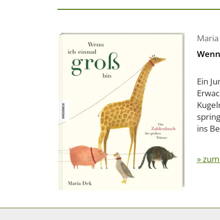
Maria
Wenn 
Ein J
Erwach
Kugel
sprin
ins Be
» zum