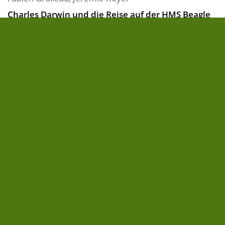
Charles Darwin und die Reise auf der HMS Beagle
London, 1831: Der junge Naturforscher Charles
Darwin, begierig darauf, die Reise seines Lebens zu
machen, begibt sich an Bord des Expeditionsschiffes
HMS Beagle. Auf der Reise durch die Tropen und die
eisigen Regionen des Nordens wird Darwin in eine
Reihe von Ereignissen verstrickt, die sowohl ...
» zum Buch
28,00 €
FOLGE UNS AUF