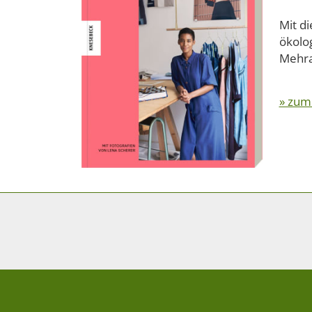
Mit di
ökolo
Mehra
» zum
Impressum
|
AEBs für Lieferanten und Dr