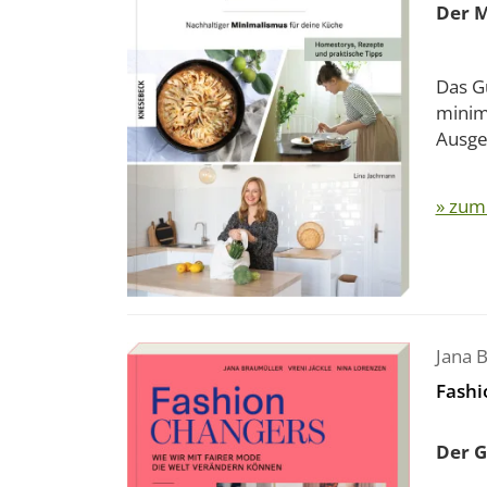
Der M
Das Gu
minim
Ausgeh
» zum
Jana 
Fashi
Der G