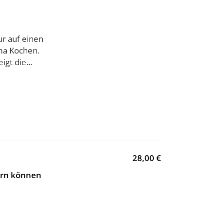
ur auf einen
ema Kochen.
gt die...
28,00 €
ern können