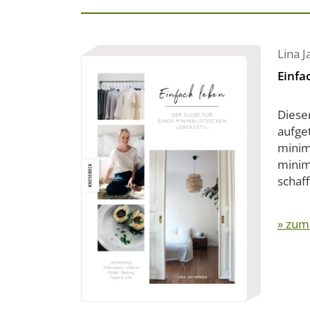
Lina 
Einfa
Diese
aufget
minima
minim
schaff
» zum