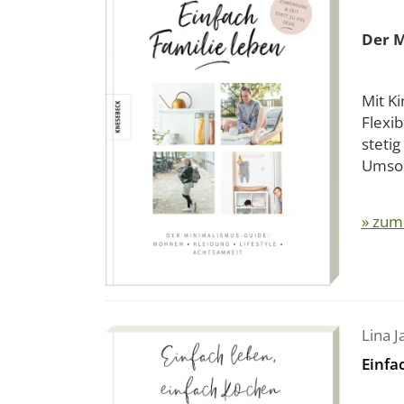
Der M
Mit Ki
Flexib
steti
Umso.
» zum
Lina 
Einfa