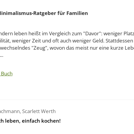
inimalismus-Ratgeber für Familien
ndern leben heißt im Vergleich zum "Davor": weniger Plat
ilität, weniger Zeit und oft auch weniger Geld. Stattdess
g wechselndes "Zeug", wovon das meist nur eine kurze Leb
..
 Buch
Jachmann
,
Scarlett Werth
ch leben, einfach kochen!