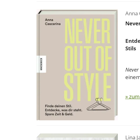
Anna 
Never
Entde
Stils
Never 
einem 
» zum
Lina 