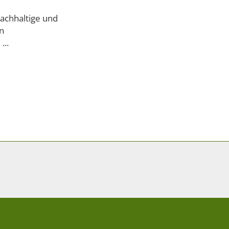
nachhaltige und
n
..