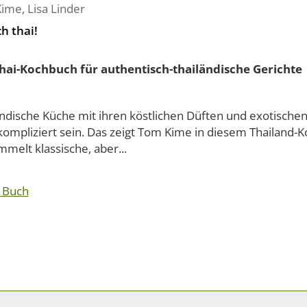
Kime
,
Lisa Linder
h thai!
hai-Kochbuch für authentisch-thailändische Gerichte
ändische Küche mit ihren köstlichen Düften und exotisch
kompliziert sein. Das zeigt Tom Kime in diesem Thailand-K
melt klassische, aber...
 Buch