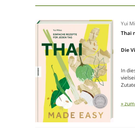
Yui Mi
Thai 
Die V
In di
vielse
Zutate
» zum