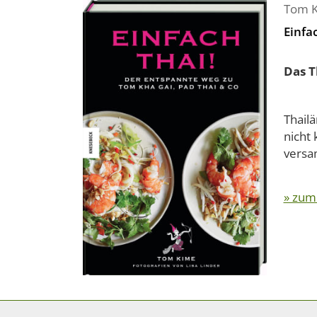
Tom 
Einfac
Das T
Thail
nicht 
versam
» zum