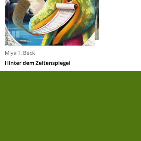
Miya T. Beck
Hinter dem Zeitenspiegel
Eine jahrhundertealte Legende, ein magisches
Portal und eine abenteuerliche Reise:
Mitreißender Lesestoff für alle Fans asiatischer
Fantasy
In zehn Tagen ist Yukis 13. Geburtstag und eigentlich
wollte sie ihn mit ihrem besten Freund verbringen.
Doch nun ist sie...