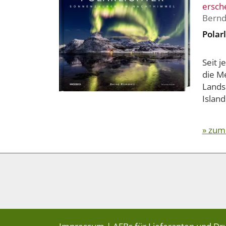
ersch
Bern
Polarl
Seit j
die M
Lands
Island
» zum