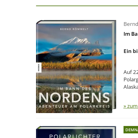
Bern
Im Ba
Ein b
Auf 2
Polar
Alaska
» zum
DEMN