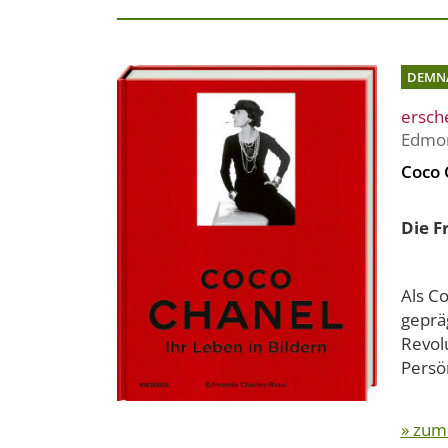
DEMN
ersch
Edmon
Coco 
Die F
Als Co
geprä
Revolu
Persön
» zum