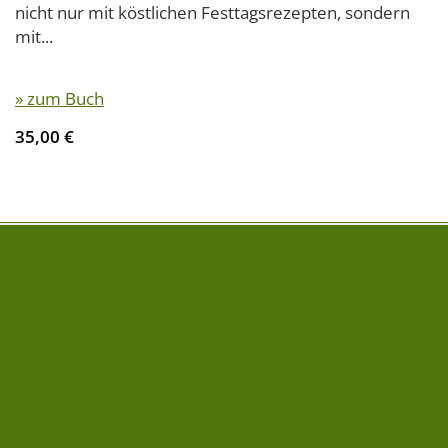
nicht nur mit köstlichen Festtagsrezepten, sondern
mit...
» zum Buch
35,00 €
FOLGE UNS AUF
NEWSLETTER
» Newsletter abonnieren
Impressum