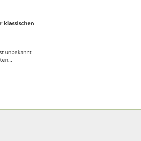
r klassischen
ast unbekannt
en...