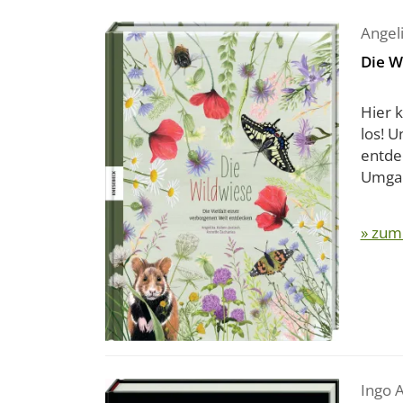
Angel
Die W
Hier k
los! U
entdec
Umgang
» zum
Ingo 