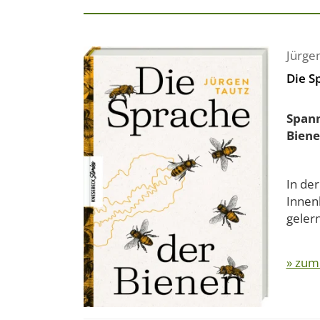
Jürge
Die S
Spann
Bien
In de
Innenl
gelern
» zum