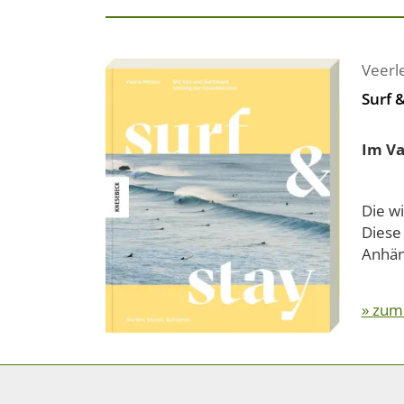
Veerl
Surf 
Im Va
Die wi
Diese 
Anhän
» zum